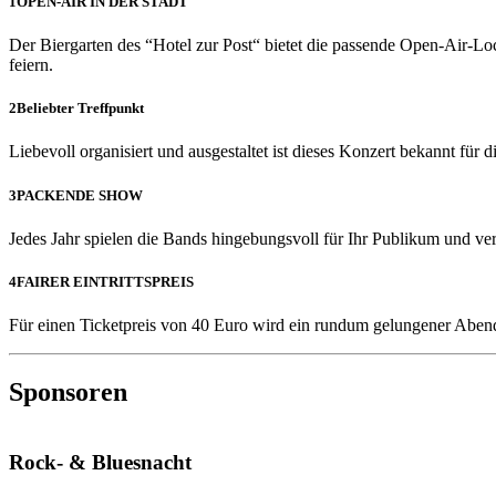
1
OPEN-AIR IN DER STADT
Der Biergarten des “Hotel zur Post“ bietet die passende Open-Air-Lo
feiern.
2
Beliebter Treffpunkt
Liebevoll organisiert und ausgestaltet ist dieses Konzert bekannt für
3
PACKENDE SHOW
Jedes Jahr spielen die Bands hingebungsvoll für Ihr Publikum und v
4
FAIRER EINTRITTSPREIS
Für einen Ticketpreis von 40 Euro wird ein rundum gelungener Abend
Sponsoren
Rock- & Bluesnacht