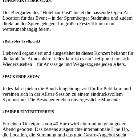
1
OPEN-AIR IN DER STADT
Der Biergarten des “Hotel zur Post“ bietet die passende Open-Air-
Location für das Event – in der Spremberger Stadtmitte und zudem
direkt an der Spree gelegen. Im großen Festzelt kann man
wetterunabhängig feiern.
2
Beliebter Treffpunkt
Liebevoll organisiert und ausgestaltet ist dieses Konzert bekannt für
die familiäre Atmosphäre. Jedes Jahr ist es ein Treffpunkt um sich
Wiederzusehen – für Ansässige und Weggezogene jeden Alters.
3
PACKENDE SHOW
Jedes Jahr spielen die Bands hingebungsvoll für Ihr Publikum und
vereinen sich in der Allstar-Session zu einem eindrucksvollem
Symposium. Die Besucher erleben unvergessliche Momente.
4
FAIRER EINTRITTSPREIS
Für einen Ticketpreis von 40 Euro wird ein rundum gelungener
Abend geboten. Das bestens ausgesuchte internationale Line-Up,
die Location, die Stimmung und das gute Gastro-Angebot sucht