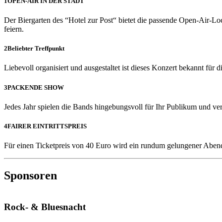
1
OPEN-AIR IN DER STADT
Der Biergarten des “Hotel zur Post“ bietet die passende Open-Air-Lo
feiern.
2
Beliebter Treffpunkt
Liebevoll organisiert und ausgestaltet ist dieses Konzert bekannt für
3
PACKENDE SHOW
Jedes Jahr spielen die Bands hingebungsvoll für Ihr Publikum und v
4
FAIRER EINTRITTSPREIS
Für einen Ticketpreis von 40 Euro wird ein rundum gelungener Abend
Sponsoren
Rock- & Bluesnacht