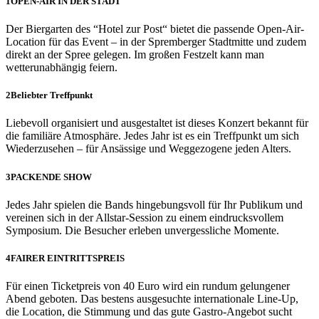
1
OPEN-AIR IN DER STADT
Der Biergarten des “Hotel zur Post“ bietet die passende Open-Air-
Location für das Event – in der Spremberger Stadtmitte und zudem
direkt an der Spree gelegen. Im großen Festzelt kann man
wetterunabhängig feiern.
2
Beliebter Treffpunkt
Liebevoll organisiert und ausgestaltet ist dieses Konzert bekannt für
die familiäre Atmosphäre. Jedes Jahr ist es ein Treffpunkt um sich
Wiederzusehen – für Ansässige und Weggezogene jeden Alters.
3
PACKENDE SHOW
Jedes Jahr spielen die Bands hingebungsvoll für Ihr Publikum und
vereinen sich in der Allstar-Session zu einem eindrucksvollem
Symposium. Die Besucher erleben unvergessliche Momente.
4
FAIRER EINTRITTSPREIS
Für einen Ticketpreis von 40 Euro wird ein rundum gelungener
Abend geboten. Das bestens ausgesuchte internationale Line-Up,
die Location, die Stimmung und das gute Gastro-Angebot sucht